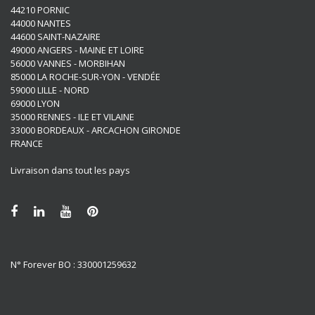
44210 PORNIC
44000 NANTES
44600 SAINT-NAZAIRE
49000 ANGERS - MAINE ET LOIRE
56000 VANNES - MORBIHAN
85000 LA ROCHE-SUR-YON - VENDÉE
59000 LILLE - NORD
69000 LYON
35000 RENNES - ILE ET VILAINE
33000 BORDEAUX - ARCACHON GIRONDE
FRANCE
Livraison dans tout les pays
N° Forever BO : 330001259632