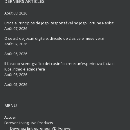
DERNIERS ARTICLES
Août 08, 2026
Erros e Princípios de Jogo Responsável no Jogo Fortune Rabbit
Août 07, 2026
O seară de jocuri digitale, dincolo de clasicele mese verzi
Août 07, 2026
Août 06, 2026
Il fascino scenografico dei casinò in rete: un’esperienza fatta di
luce, ritmo e atmosfera
Août 06, 2026
Août 05, 2026
MENU
Accueil
Forever Living Live Products
Devenez Entrepreneur VDI Forever