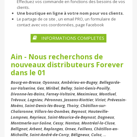
Effectuez vos commande en fonctions des besoins de vos
clients.
Une boutique en ligne à votre nom pour vos clients.
Le partage de ce site , un email PRO, un formulaire de
contact avec vos coordonnées, page Facebook
INFORMATIONS COMPLETES
Ain - Nous recherchons de
nouveaux distributeurs Forever
dans le 01
Bourg-en-Bresse
,
Oyonnax
,
Ambérieu-en-Bugey
,
Bellegarde-
sur-Valserine
,
Gex
,
Miribel
,
Belley
,
Saint-Genis-Pouilly
,
Divonne-les-Bains
,
Ferney-Voltaire
,
Meximieux
,
Montluel
,
Trévoux
,
Lagnieu
,
Péronnas
,
Jassans-Riottier
,
Viriat
,
Prévessin-
Moëns
,
Saint-Denis-lès-Bourg
,
Thoiry
,
Châtillon-sur-
Chalaronne
,
Villars-les-Dombes
,
Beynost
,
Hauteville-
Lompnes
,
Reyrieux
,
Saint-Maurice-de-Beynost
,
Dagneux
,
Montmerle-sur-Saône
,
Cessy
,
Nantua
,
Montréal-la-Cluse
,
Bellignat
,
Arbent
,
Replonges
,
Ornex
,
Feillens
,
Châtillon-en-
Michaille
,
Saint-André-de-Corcy
,
Béligneux
,
Culoz
, ...