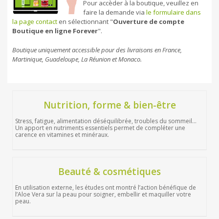
Pour accèder à la boutique, veuillez en
faire la demande via
le formulaire dans
la page contact
en sélectionnant "
Ouverture de compte
Boutique en ligne Forever
".
Boutique uniquement accessible pour des livraisons en France,
Martinique, Guadeloupe, La Réunion et Monaco.
Nutrition, forme & bien-être
Stress, fatigue, alimentation déséquilibrée, troubles du sommeil…
Un apport en nutriments essentiels permet de compléter une
carence en vitamines et minéraux.
Beauté & cosmétiques
En utilisation externe, les études ont montré l’action bénéfique de
l’Aloe Vera sur la peau pour soigner, embellir et maquiller votre
peau.