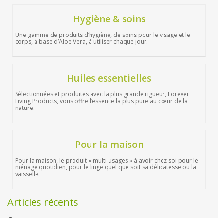
Hygiène & soins
Une gamme de produits d’hygiène, de soins pour le visage et le
corps, à base d’Aloe Vera, à utiliser chaque jour.
Huiles essentielles
Sélectionnées et produites avec la plus grande rigueur, Forever
Living Products, vous offre l’essence la plus pure au cœur de la
nature.
Pour la maison
Pour la maison, le produit « multi-usages » à avoir chez soi pour le
ménage quotidien, pour le linge quel que soit sa délicatesse ou la
vaisselle.
Articles récents