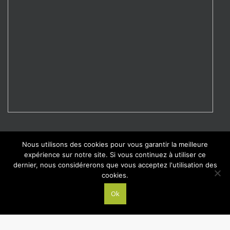
MA CÔTE D’AMOUR
Nous utilisons des cookies pour vous garantir la meilleure
expérience sur notre site. Si vous continuez à utiliser ce
Le guide annuaire pour tomber amoureux de la région
dernier, nous considérerons que vous acceptez l'utilisation des
cookies.
Ok
© 2015
Aloe Vera Bienêtre et Santé
-
BOUTIQUE EN LIGNE FOREVER
|
Loire Atlantique
(44) : La Baule, Le Pouliguen, Guérande, Pornichet, Saint-Nazaire, Ponchateau, Savenay
Nantes
,
Pornic, Saint-Brévin les Pins, Noirmoutier, Challans
-
Ille-et-Vilaine (35) : Rennes,
Bruz, Cesson-Sévigné
-
Gironde (33) : Bordeaux, Arcachon, La Teste-de-Buch