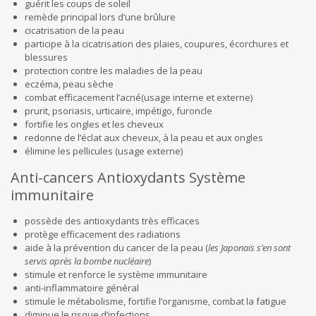
guérit les coups de soleil
remède principal lors d’une brûlure
cicatrisation de la peau
participe à la cicatrisation des plaies, coupures, écorchures et
blessures
protection contre les maladies de la peau
eczéma, peau sèche
combat efficacement l’acné(usage interne et externe)
prurit, psoriasis, urticaire, impétigo, furoncle
fortifie les ongles et les cheveux
redonne de l’éclat aux cheveux, à la peau et aux ongles
élimine les pellicules (usage externe)
Anti-cancers Antioxydants Système
immunitaire
possède des antioxydants très efficaces
protège efficacement des radiations
aide à la prévention du cancer de la peau (
les Japonais s’en sont
servis après la bombe nucléaire
)
stimule et renforce le système immunitaire
anti-inflammatoire général
stimule le métabolisme, fortifie l’organisme, combat la fatigue
diminue le risque d’infections