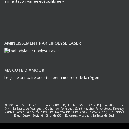
alimentation variée et équilibrée »
AMINCISSEMENT PAR LIPOLYSE LASER
MA CÔTE D’AMOUR
Le guide annuaire pour tomber amoureux de la région
© 2015
Aloe Vera Bienêtre et Santé
-
BOUTIQUE EN LIGNE FOREVER
|
Loire Atlantique
(44) : La Baule, Le Pouliguen, Guérande, Pornichet, Saint-Nazaire, Ponchateau, Savenay
Nantes
,
Pornic, Saint-Brévin les Pins, Noirmoutier, Challans
-
Ille-et-Vilaine (35) : Rennes,
Bruz, Cesson-Sévigné
-
Gironde (33) : Bordeaux, Arcachon, La Teste-de-Buch
Forever Living Products France
|
Réalisation PC NET Services La Baule