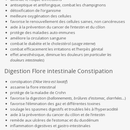
antiseptique et antifongique, combat les champignons
détoxification de l’organisme
meilleure oxygénation des cellules
favorise le renouvellement des cellules saines, non cancéreuses
aide à la prévention du cancer de l’intestin et du côlon
protège des maladies auto-immunes
améliore la circulation sanguine
combat le diabète et le cholestérol (
usage interne
)
combat efficacement les irritations et l’herpès génital
effet anesthésique, diminue les douleurs (
en particulier les
douleurs intestinales
)
Digestion Flore intestinale Constipation
constipation (
l’Aloe Vera est laxatif
)
assainie la flore intestinal
protège de la maladie de Crohn
favorise la digestion (
ballonnements, brûlures d’estomac, diarrhées…
)
favorise l’élimination des gaz et différentes toxines
soulage les spasmes digestifs et troubles liés à l’hyperacidité
aide à la prévention du cancer du côlon et de l’intestin
remède aux ulcères de l’estomac et du duodénum
inflammation digestives et gastro-intestinales