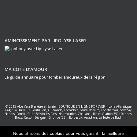
AMINCISSEMENT PAR LIPOLYSE LASER
MA CÔTE D’AMOUR
Le guide annuaire pour tomber amoureux de la région
© 2015
Aloe Vera Bienêtre et Santé
-
BOUTIQUE EN LIGNE FOREVER
|
Loire Atlantique
(44) : La Baule, Le Pouliguen, Guérande, Pornichet, Saint-Nazaire, Ponchateau, Savenay
Nantes
,
Pornic, Saint-Brévin les Pins, Noirmoutier, Challans
-
Ille-et-Vilaine (35) : Rennes,
Bruz, Cesson-Sévigné
-
Gironde (33) : Bordeaux, Arcachon, La Teste-de-Buch
Forever Living Products France
|
Réalisation PC NET Services La Baule
Nous utilisons des cookies pour vous garantir la meilleure