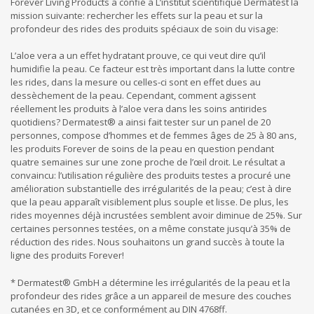
Forever Living Products a confié à L’institut scientifique Dermatest la
mission suivante: rechercher les effets sur la peau et sur la
profondeur des rides des produits spéciaux de soin du visage:
L’aloe vera a un effet hydratant prouve, ce qui veut dire qu’il
humidifie la peau. Ce facteur est très important dans la lutte contre
les rides, dans la mesure ou celles-ci sont en effet dues au
dessèchement de la peau. Cependant, comment agissent
réellement les produits à l’aloe vera dans les soins antirides
quotidiens? Dermatest® a ainsi fait tester sur un panel de 20
personnes, compose d’hommes et de femmes âges de 25 à 80 ans,
les produits Forever de soins de la peau en question pendant
quatre semaines sur une zone proche de l’œil droit. Le résultat a
convaincu: l’utilisation régulière des produits testes a procuré une
amélioration substantielle des irrégularités de la peau; c’est à dire
que la peau apparaît visiblement plus souple et lisse. De plus, les
rides moyennes déjà incrustées semblent avoir diminue de 25%. Sur
certaines personnes testées, on a même constate jusqu’à 35% de
réduction des rides. Nous souhaitons un grand succès à toute la
ligne des produits Forever!
* Dermatest® GmbH a détermine les irrégularités de la peau et la
profondeur des rides grâce a un appareil de mesure des couches
cutanées en 3D, et ce conformément au DIN 4768ff.