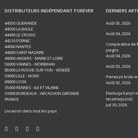
DISTRIBUTEURS INDÉPENDANT FOREVER
DERNIERS ART
44350 GUERANDE
Août 05, 2026
44500 LA BAULE
Août 04, 2026
44490 LE CROISIC
44210 PORNIC
Comparativa de B
44000 NANTES
juegos
44600 SAINT-NAZAIRE
Août 04, 2026
49000 ANGERS - MAINE ET LOIRE
56000 VANNES - MORBIHAN
Août 03, 2026
85000 LA ROCHE-SUR-YON - VENDÉE
59000 LILLE - NORD
Pierwsze kroki w
69000 LYON
Août 02, 2026
35000 RENNES - ILE ET VILAINE
Ewolucja kasyn i
33000 BORDEAUX - ARCACHON GIRONDE
teraźniejszość
FRANCE
Juil 30, 2026
Livraison dans tout les pays