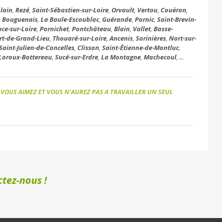
lain
,
Rezé
,
Saint-Sébastien-sur-Loire
,
Orvault
,
Vertou
,
Couëron
,
,
Bouguenais
,
La Baule-Escoublac
,
Guérande
,
Pornic
,
Saint-Brevin-
uce-sur-Loire
,
Pornichet
,
Pontchâteau
,
Blain
,
Vallet
,
Basse-
rt-de-Grand-Lieu
,
Thouaré-sur-Loire
,
Ancenis
,
Sorinières
,
Nort-sur-
Saint-Julien-de-Concelles
,
Clisson
,
Saint-Étienne-de-Montluc
,
Loroux-Bottereau
,
Sucé-sur-Erdre
,
La Montagne
,
Machecoul
, ...
 VOUS AIMEZ ET VOUS N'AUREZ PAS A TRAVAILLER UN SEUL
tez-nous !