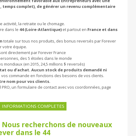
n environnement favorable aux Entrepreneurs avec une
iel, temps complet), de générer un revenu complémentaire
 activité, la retraite ou le chomage.
dre dans le
44 (Loire-Atlantique)
et partout en
France et dans
on
totale sur tous nos produits, des bonus reversés par Forever
ur votre équipe.
sont directement par Forever France
ersonnes, des 5 étoiles dans le monde
s mondiaux (en 2015, 24,5 millions $ reversés)
tat ou d’achat. Aucun stock de produits demandé ni
 vos commande en fonctions des besoins de vos clients.
tre nom pour vos clients.
ail PRO, un formulaire de contact avec vos coordonnées, page
INFORMATIONS COMPLETES
 - Nous recherchons de nouveaux
ever dans le 44