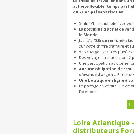
Le choix de travailler dans u
activité flexible (temps part
ou Principal sans risques
Statut VDI cumulable avec votre
La possibilité d'agir et de ven
le Monde
Jusqu’à
48% de rémunérati
sur votre chiffre d’affaire et s
Vos charges sociales payées 
Des voyages annuels pour 2 p
Une participation aux bénéfice
Aucune obligation de résul
d'avance d'argent.
Effectuez
Une boutique en ligne à vo
Le partage de ce site , un em
Facebook
Loire Atlantique
distributeurs For