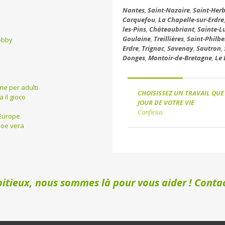
Nantes
,
Saint-Nazaire
,
Saint-Herb
Carquefou
,
La Chapelle-sur-Erdre
les-Pins
,
Châteaubriant
,
Sainte-L
Goulaine
,
Treillières
,
Saint-Philbe
obby
Erdre
,
Trignac
,
Savenay
,
Sautron
,
Donges
,
Montoir-de-Bretagne
,
Le 
ine per adulti
CHOISISSEZ UN TRAVAIL QUE
 il gioco
JOUR DE VOTRE VIE
Conficius
Europe.
aloe vera
itieux, nous sommes là pour vous aider ! Contac