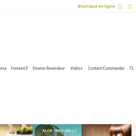
Boutique en ligne
vera
ForeverLP
Devenir Revendeur
Vidéos
Contact/Commander