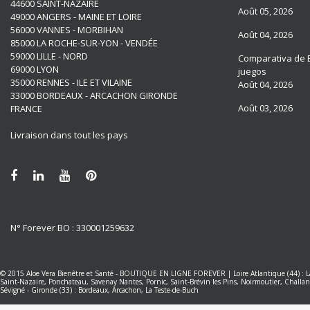
44600 SAINT-NAZAIRE
Août 05, 2026
49000 ANGERS - MAINE ET LOIRE
56000 VANNES - MORBIHAN
Août 04, 2026
85000 LA ROCHE-SUR-YON - VENDÉE
59000 LILLE - NORD
Comparativa de B
69000 LYON
juegos
35000 RENNES - ILE ET VILAINE
Août 04, 2026
33000 BORDEAUX - ARCACHON GIRONDE
Août 03, 2026
FRANCE
Livraison dans tout les pays
N° Forever BO : 330001259632
© 2015
Aloe Vera Bienêtre et Santé
-
BOUTIQUE EN LIGNE FOREVER
|
Loire Atlantique (44) :
Saint-Nazaire, Ponchateau, Savenay
Nantes
,
Pornic, Saint-Brévin les Pins, Noirmoutier, Challan
Sévigné
-
Gironde (33) : Bordeaux, Arcachon, La Teste-de-Buch