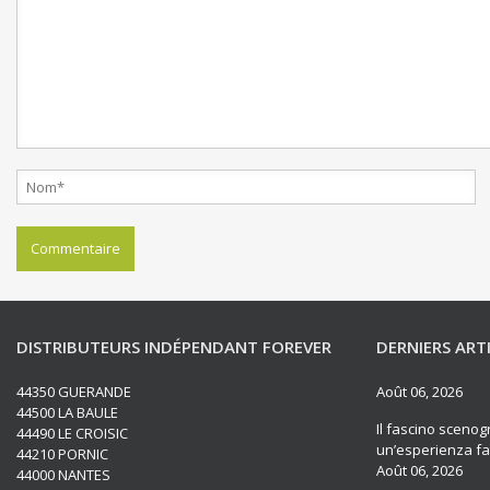
DISTRIBUTEURS INDÉPENDANT FOREVER
DERNIERS ART
44350 GUERANDE
Août 06, 2026
44500 LA BAULE
Il fascino scenogr
44490 LE CROISIC
un’esperienza fat
44210 PORNIC
Août 06, 2026
44000 NANTES