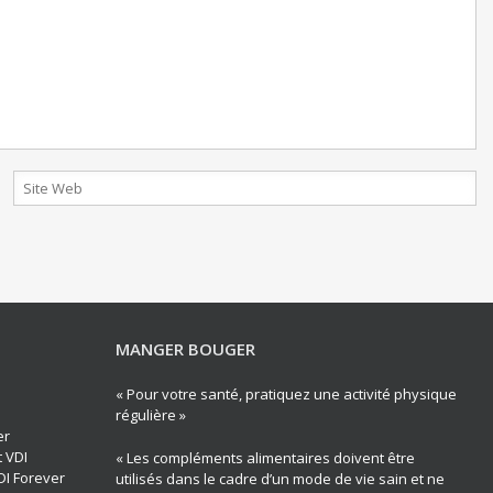
MANGER BOUGER
« Pour votre santé, pratiquez une activité physique
régulière »
er
t VDI
« Les compléments alimentaires doivent être
DI Forever
utilisés dans le cadre d’un mode de vie sain et ne