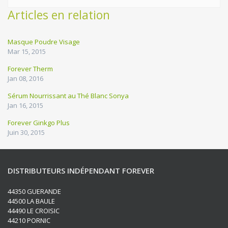
Articles en relation
Masque Poudre Visage
Mar 15, 2015
Forever Therm
Jan 08, 2016
Sérum Nourrissant au Thé Blanc Sonya
Jan 16, 2015
Forever Ginkgo Plus
Juin 30, 2015
DISTRIBUTEURS INDÉPENDANT FOREVER
44350 GUERANDE
44500 LA BAULE
44490 LE CROISIC
44210 PORNIC