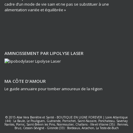
cadre d’un mode de vie sain et ne pas se substituer à une
alimentation variée et équilibrée »
AMINCISSEMENT PAR LIPOLYSE LASER
MA CÔTE D’AMOUR
Le guide annuaire pour tomber amoureux de la région
© 2015
Aloe Vera Bienêtre et Santé
-
BOUTIQUE EN LIGNE FOREVER
|
Loire Atlantique
(44) : La Baule, Le Pouliguen, Guérande, Pornichet, Saint-Nazaire, Ponchateau, Savenay
Nantes
,
Pornic, Saint-Brévin les Pins, Noirmoutier, Challans
-
Ille-et-Vilaine (35) : Rennes,
Bruz, Cesson-Sévigné
-
Gironde (33) : Bordeaux, Arcachon, La Teste-de-Buch