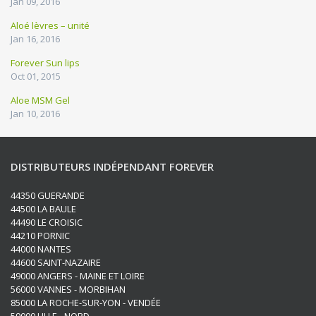
Jan 09, 2016
Aloé lèvres – unité
Jan 16, 2016
Forever Sun lips
Oct 01, 2015
Aloe MSM Gel
Jan 10, 2016
DISTRIBUTEURS INDÉPENDANT FOREVER
44350 GUERANDE
44500 LA BAULE
44490 LE CROISIC
44210 PORNIC
44000 NANTES
44600 SAINT-NAZAIRE
49000 ANGERS - MAINE ET LOIRE
56000 VANNES - MORBIHAN
85000 LA ROCHE-SUR-YON - VENDÉE