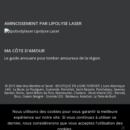
AMINCISSEMENT PAR LIPOLYSE LASER
MA CÔTE D’AMOUR
Le guide annuaire pour tomber amoureux de la région
© 2015
Aloe Vera Bienêtre et Santé
-
BOUTIQUE EN LIGNE FOREVER
|
Loire Atlantique
(44) : La Baule, Le Pouliguen, Guérande, Pornichet, Saint-Nazaire, Ponchateau, Savenay
Nantes
,
Pornic, Saint-Brévin les Pins, Noirmoutier, Challans
-
Ille-et-Vilaine (35) : Rennes,
Bruz, Cesson-Sévigné
-
Gironde (33) : Bordeaux, Arcachon, La Teste-de-Buch
Forever Living Products France
|
Réalisation PC NET Services La Baule
Nous utilisons des cookies pour vous garantir la meilleure
expérience sur notre site. Si vous continuez à utiliser ce
dernier, nous considérerons que vous acceptez l'utilisation des
cookies.