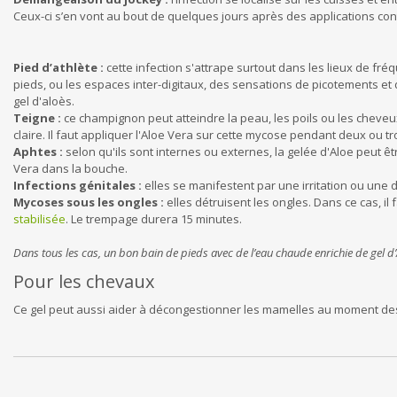
Ceux-ci s’en vont au bout de quelques jours après des applications con
Pied d’athlète :
cette infection s'attrape surtout dans les lieux de fré
pieds, ou les espaces inter-digitaux, des sensations de picotements et 
gel d'aloès.
Teigne :
ce champignon peut atteindre la peau, les poils ou les cheveux. 
claire. Il faut appliquer l'Aloe Vera sur cette mycose pendant deux ou tro
Aphtes :
selon qu'ils sont internes ou externes, la gelée d'Aloe peut êt
Vera dans la bouche.
Infections génitales :
elles se manifestent par une irritation ou une d
Mycoses sous les ongles :
elles détruisent les ongles. Dans ce cas, il
stabilisée
. Le trempage durera 15 minutes.
Dans tous les cas, un bon bain de pieds avec de l’eau chaude enrichie de gel d’
Pour les chevaux
Ce gel peut aussi aider à décongestionner les mamelles au moment des