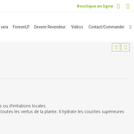
Boutique en ligne
 vera
ForeverLP
Devenir Revendeur
Vidéos
Contact/Commander
ou d'irritations locales.
outes les vertus de la plante. Il hydrate les couches supérieures