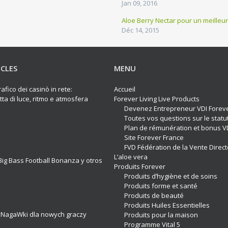
Jan 09, 2016
Aloe Berry Nectar pour un meilleur
Déc 14, 2015
ICLES
MENU
afico dei casinò in rete:
Accueil
ta di luce, ritmo e atmosfera
Forever Living Live Products
Devenez Entrepreneur VDI Forev
Toutes vos questions sur le statu
Plan de rémunération et bonus V
Site Forever France
FVD Fédération de la Vente Direct
L’aloe vera
ig Bass Football Bonanza y otros
Produits Forever
Produits d’hygiène et de soins
Produits forme et santé
Produits de beauté
Produits Huiles Essentielles
 NagaWki dla nowych graczy
Produits pour la maison
Programme Vital 5