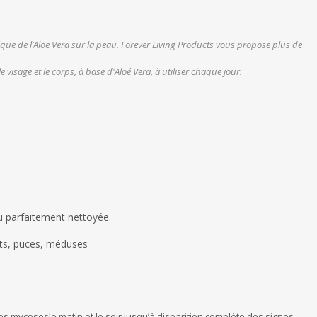
ique de l’Aloe Vera sur la peau. Forever Living Products vous propose plus de
visage et le corps, à base d'Aloé Vera, à utiliser chaque jour.
 parfaitement nettoyée.
ts, puces, méduses
 ces mycosesle matin et le soir jusqu’à disparition complète des signes.