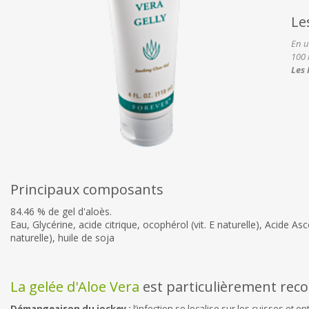
Le
En u
100 
Les 
Principaux composants
84.46 % de gel d'aloès.
Eau, Glycérine, acide citrique, ocophérol (vit. E naturelle), Acide Asc
naturelle), huile de soja
La gelée d'Aloe Vera
est particulièrement rec
Démangeaison du jockey :
l’infection se localise sur les cuisses et 