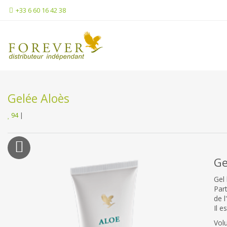
+33 6 60 16 42 38
Gelée Aloès
94
|
Ge
Gel 
Part
de 
Il e
Vol