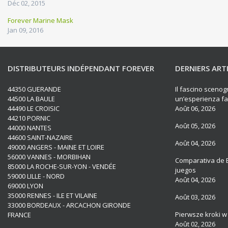
Déc 02, 2015
Forever Marine Mask
Jan 09, 2016
DISTRIBUTEURS INDÉPENDANT FOREVER
DERNIERS ART
44350 GUERANDE
Il fascino scenogr
44500 LA BAULE
un’esperienza fat
44490 LE CROISIC
Août 06, 2026
44210 PORNIC
Août 05, 2026
44000 NANTES
44600 SAINT-NAZAIRE
Août 04, 2026
49000 ANGERS - MAINE ET LOIRE
56000 VANNES - MORBIHAN
Comparativa de B
85000 LA ROCHE-SUR-YON - VENDÉE
juegos
59000 LILLE - NORD
Août 04, 2026
69000 LYON
35000 RENNES - ILE ET VILAINE
Août 03, 2026
33000 BORDEAUX - ARCACHON GIRONDE
Pierwsze kroki w
FRANCE
Août 02, 2026