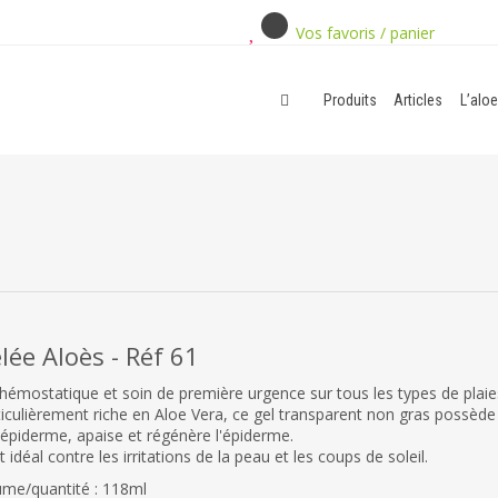
Vos favoris / panier
Produits
Articles
L’aloe
lée Aloès - Réf 61
hémostatique et soin de première urgence sur tous les types de plaies 
iculièrement riche en Aloe Vera, ce gel transparent non gras possède t
l'épiderme, apaise et régénère l'épiderme.
st idéal contre les irritations de la peau et les coups de soleil.
ume/quantité : 118ml