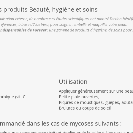
s produits Beauté, hygiène et soins
tilisation externe, de nombreuses études scientifiques ont montré l’action bénéf
références, à base d’Aloe Vera, pour soigner, embellir et maquiller votre peau.
Indispensables de Forever
: une gamme de produits d'hygiène, de soins pour le 
Utilisation
Appliquer généreusement sur une peau
orbique (vit. C
Petite plaie ouvertes,
Piqûres de moustiques, guêpes, aouta
Brulures ou coups de soleil.
ommandé dans les cas de mycoses suivants :
entraîne un picotement assez irritant. Appliquer de la gelée d'Aloe vera sur