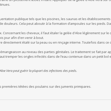
tinues.
quentation publique tels que les piscines, les saunas et les établissements 
de douleurs. Cela peut aboutir à la formation d’ampoules sur les pieds. Da
Concernant les cheveux, il faut étaler la gelée d'Aloe légèrement sur le cu
is jour afin d'en venir à bout.
re directement étalé sur la peau ou en rinçage interne. Toutefois dans ce de
émangeaison au niveau des parties génitales. Le traitement se fait par appl
 faut tremper les ongles infectés dans de l’eau contenue dans un petit bol 
Aloe Vera peut guérir la plupart des infections des pieds.
 premières tétées des poulains sur des juments primipares.