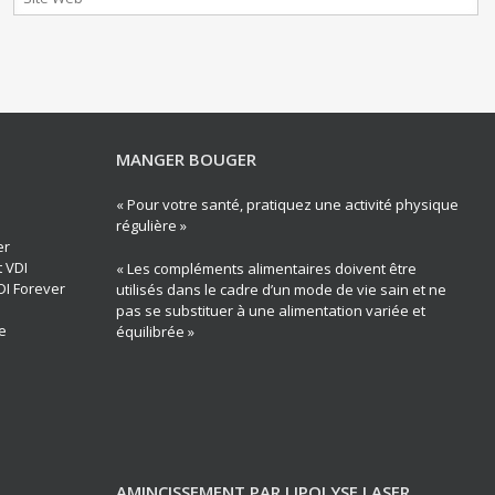
MANGER BOUGER
« Pour votre santé, pratiquez une activité physique
régulière »
er
t VDI
« Les compléments alimentaires doivent être
DI Forever
utilisés dans le cadre d’un mode de vie sain et ne
pas se substituer à une alimentation variée et
e
équilibrée »
AMINCISSEMENT PAR LIPOLYSE LASER