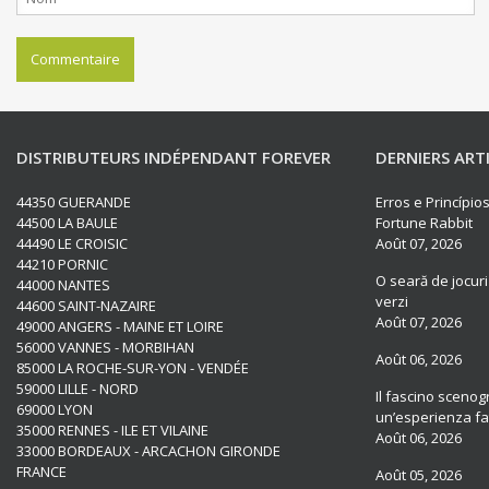
DISTRIBUTEURS INDÉPENDANT FOREVER
DERNIERS ART
44350 GUERANDE
Erros e Princípi
44500 LA BAULE
Fortune Rabbit
44490 LE CROISIC
Août 07, 2026
44210 PORNIC
O seară de jocuri
44000 NANTES
verzi
44600 SAINT-NAZAIRE
Août 07, 2026
49000 ANGERS - MAINE ET LOIRE
56000 VANNES - MORBIHAN
Août 06, 2026
85000 LA ROCHE-SUR-YON - VENDÉE
59000 LILLE - NORD
Il fascino scenogr
69000 LYON
un’esperienza fat
35000 RENNES - ILE ET VILAINE
Août 06, 2026
33000 BORDEAUX - ARCACHON GIRONDE
FRANCE
Août 05, 2026