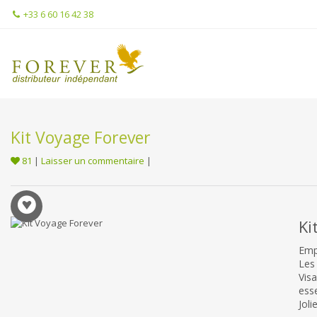
+33 6 60 16 42 38
Kit Voyage Forever
81
|
Laisser un commentaire
|
Ki
Emp
Les
Vis
ess
Joli