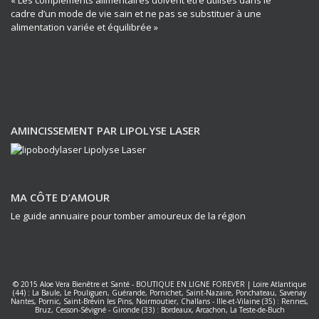
cadre d’un mode de vie sain et ne pas se substituer à une
alimentation variée et équilibrée »
AMINCISSEMENT PAR LIPOLYSE LASER
MA CÔTE D’AMOUR
Le guide annuaire pour tomber amoureux de la région
© 2015
Aloe Vera Bienêtre et Santé
-
BOUTIQUE EN LIGNE FOREVER
|
Loire Atlantique
(44) : La Baule, Le Pouliguen, Guérande, Pornichet, Saint-Nazaire, Ponchateau, Savenay
Nantes
,
Pornic, Saint-Brévin les Pins, Noirmoutier, Challans
-
Ille-et-Vilaine (35) : Rennes,
Bruz, Cesson-Sévigné
-
Gironde (33) : Bordeaux, Arcachon, La Teste-de-Buch