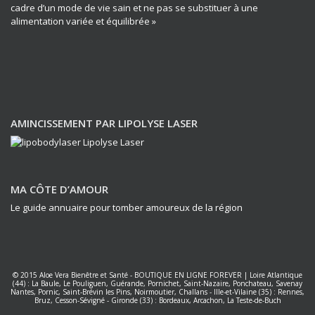
cadre d’un mode de vie sain et ne pas se substituer à une
alimentation variée et équilibrée »
AMINCISSEMENT PAR LIPOLYSE LASER
MA CÔTE D’AMOUR
Le guide annuaire pour tomber amoureux de la région
© 2015
Aloe Vera Bienêtre et Santé
-
BOUTIQUE EN LIGNE FOREVER
|
Loire Atlantique
(44) : La Baule, Le Pouliguen, Guérande, Pornichet, Saint-Nazaire, Ponchateau, Savenay
Nantes
,
Pornic, Saint-Brévin les Pins, Noirmoutier, Challans
-
Ille-et-Vilaine (35) : Rennes,
Bruz, Cesson-Sévigné
-
Gironde (33) : Bordeaux, Arcachon, La Teste-de-Buch