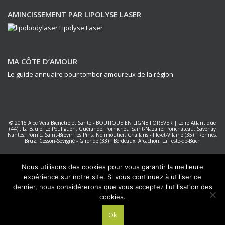
AMINCISSEMENT PAR LIPOLYSE LASER
MA CÔTE D’AMOUR
Le guide annuaire pour tomber amoureux de la région
© 2015
Aloe Vera Bienêtre et Santé
-
BOUTIQUE EN LIGNE FOREVER
|
Loire Atlantique
(44) : La Baule, Le Pouliguen, Guérande, Pornichet, Saint-Nazaire, Ponchateau, Savenay
Nantes
,
Pornic, Saint-Brévin les Pins, Noirmoutier, Challans
-
Ille-et-Vilaine (35) : Rennes,
Bruz, Cesson-Sévigné
-
Gironde (33) : Bordeaux, Arcachon, La Teste-de-Buch
Forever Living Products France
|
Réalisation PC NET Services La Baule
Nous utilisons des cookies pour vous garantir la meilleure
expérience sur notre site. Si vous continuez à utiliser ce
dernier, nous considérerons que vous acceptez l'utilisation des
cookies.
Ok