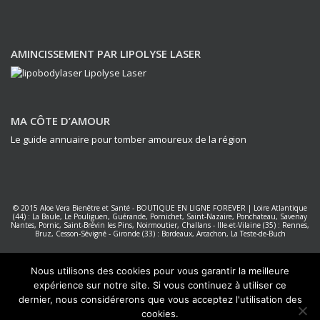
AMINCISSEMENT PAR LIPOLYSE LASER
MA CÔTE D’AMOUR
Le guide annuaire pour tomber amoureux de la région
© 2015
Aloe Vera Bienêtre et Santé
-
BOUTIQUE EN LIGNE FOREVER
|
Loire Atlantique
(44) : La Baule, Le Pouliguen, Guérande, Pornichet, Saint-Nazaire, Ponchateau, Savenay
Nantes
,
Pornic, Saint-Brévin les Pins, Noirmoutier, Challans
-
Ille-et-Vilaine (35) : Rennes,
Bruz, Cesson-Sévigné
-
Gironde (33) : Bordeaux, Arcachon, La Teste-de-Buch
Forever Living Products France
|
Réalisation PC NET Services La Baule
Nous utilisons des cookies pour vous garantir la meilleure
expérience sur notre site. Si vous continuez à utiliser ce
dernier, nous considérerons que vous acceptez l'utilisation des
cookies.