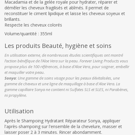
Macadamia et de la gelée royale pour hydrater, réparer et
démêler les cheveux fragilisés et abîmés. Il permet de
reconstituer le ciment lipidique et laisse les cheveux soyeux et
brillants.
Respecte les cheveux colorés
Volume/quantité : 355ml
Les produits Beauté, hygiène et soins
En utilisation externe, de nombreuses études scientifiques ont montré
l’action bénéfique de l’Aloe Vera sur la peau. Forever Living Products vous
propose plus de 100 références, à base d’Aloe Vera, pour soigner, embellir
et maquiller votre peau.
Sonya
: Une gamme de soins visage pour les peaux dévitalisées, une
gamme de cheveux et une ligne de maquillage à base d'Aloe Vera. La
gamme capillaire Sonya ne contient ni Sulfates SLS et SLES, ni Parabènes,
ni propylène.
Utilisation
Après le Shampoing Hydratant Réparateur Sonya, appliquer
l'après-shampoing sur l'ensemble de la chevelure, masser et
laisser poser 2 à 3 minutes. Rincer abondamment.