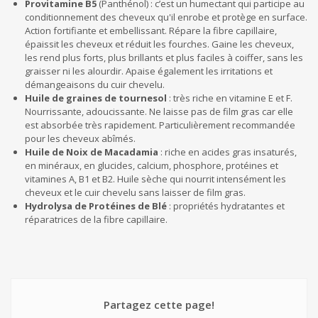
Provitamine B5
(Panthénol) : c’est un humectant qui participe au
conditionnement des cheveux qu'il enrobe et protège en surface.
Action fortifiante et embellissant. Répare la fibre capillaire,
épaissit les cheveux et réduit les fourches. Gaine les cheveux,
les rend plus forts, plus brillants et plus faciles à coiffer, sans les
graisser ni les alourdir. Apaise également les irritations et
démangeaisons du cuir chevelu.
Huile de graines de tournesol
: très riche en vitamine E et F.
Nourrissante, adoucissante. Ne laisse pas de film gras car elle
est absorbée très rapidement. Particulièrement recommandée
pour les cheveux abîmés.
Huile de Noix de Macadamia
: riche en acides gras insaturés,
en minéraux, en glucides, calcium, phosphore, protéines et
vitamines A, B1 et B2. Huile sèche qui nourrit intensément les
cheveux et le cuir chevelu sans laisser de film gras.
Hydrolysa de Protéines de Blé
: propriétés hydratantes et
réparatrices de la fibre capillaire.
Partagez cette page!