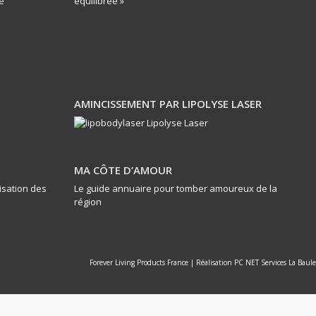
e
équilibrée »
AMINCISSEMENT PAR LIPOLYSE LASER
MA CÔTE D’AMOUR
lisation des
Le guide annuaire pour tomber amoureux de la
région
Forever Living Products France
|
Réalisation PC NET Services La Baule