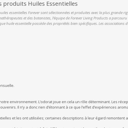
s produits Huiles Essentielles
huiles essentielles Forever sont sélectionnées et produites avec la plus grande rig
athérapeutes et des botanistes, l’équipe de Forever Living Products a parcouru 
ue huile essentielle possède des propriétés bien spécifiques. Les associations d’h
nsuelle.
e environnement. L’odorat joue en cela un rôle déterminant. Les récepteu
ouvenirs. Il n’y a donc rien d’étonnant à ce que l’effet d’expériences aro
ielles et les ont utilisées; certaines descriptions à leur égard remontent 
.