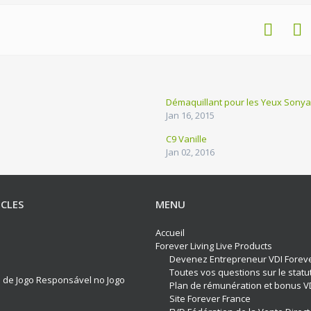
Démaquillant pour les Yeux Sonya
Jan 16, 2015
C9 Vanille
Jan 02, 2016
ICLES
MENU
Accueil
Forever Living Live Products
Devenez Entrepreneur VDI Forev
Toutes vos questions sur le statu
os de Jogo Responsável no Jogo
Plan de rémunération et bonus V
Site Forever France