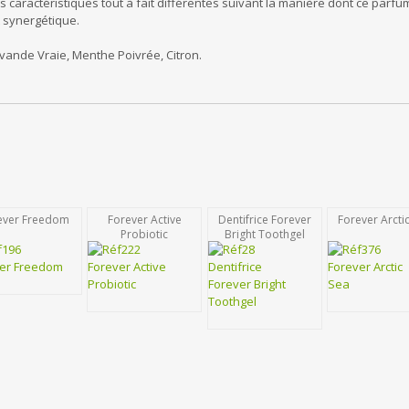
s caractéristiques tout à fait différentes suivant la manière dont ce parfum 
 synergétique.
avande Vraie, Menthe Poivrée, Citron.
ever Freedom
Forever Active
Dentifrice Forever
Forever Arcti
Probiotic
Bright Toothgel