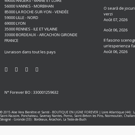
49000 ANGERS - MAINE ET LOIRE
56000 VANNES - MORBIHAN
O seară de jocuri
85000 LA ROCHE-SUR-YON - VENDÉE
verzi
59000 LILLE - NORD
Août 07, 2026
69000 LYON
35000 RENNES - ILE ET VILAINE
Août 06, 2026
33000 BORDEAUX - ARCACHON GIRONDE
Il fascino scenogr
FRANCE
un’esperienza fat
Août 06, 2026
Livraison dans tout les pays
N° Forever BO : 330001259632
© 2015
Aloe Vera Bienêtre et Santé
-
BOUTIQUE EN LIGNE FOREVER
|
Loire Atlantique (44) :
Saint-Nazaire, Ponchateau, Savenay
Nantes
,
Pornic, Saint-Brévin les Pins, Noirmoutier, Challan
Sévigné
-
Gironde (33) : Bordeaux, Arcachon, La Teste-de-Buch