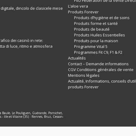
FVD Fédération de la Vente Direct
L’aloe vera
 digitale, dincolo de clasicele mese
Produits Forever
Produits d’hygiène et de soins
Produits forme et santé
Produits de beauté
Produits Huiles Essentielles
afico dei casinò in rete:
Produits pour la maison
ta di luce, ritmo e atmosfera
Programme Vital 5
Programmes Fit C9, F1 & F2
Actualités
Contact – Demande informations
CGV Conditions générales de vente
Mentions légales
Actualité, Informations, conseils d’uti
produits Forever
 La Baule, Le Pouliguen, Guérande, Pornichet,
s
-
Ille-et-Vilaine (35) : Rennes, Bruz, Cesson-