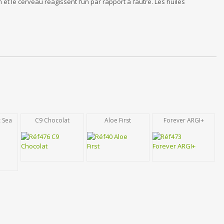
et le cerveau réagissent l’un par rapport à l’autre. Les huiles
c Sea
C9 Chocolat
Aloe First
Forever ARGI+