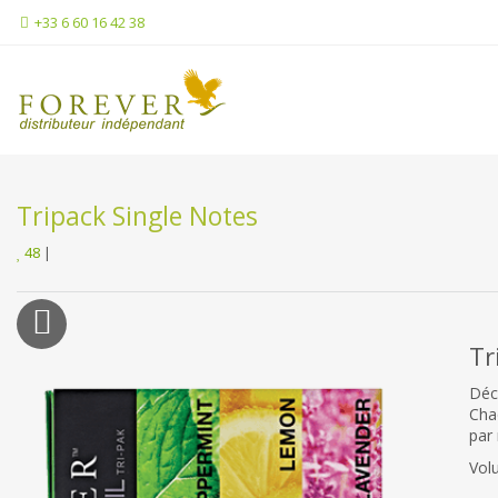
+33 6 60 16 42 38
Tripack Single Notes
48
|
Tr
Déc
Chaq
par 
Vol