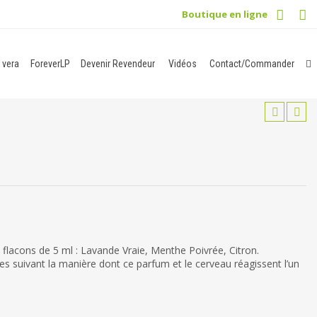
Boutique en ligne
 vera
ForeverLP
Devenir Revendeur
Vidéos
Contact/Commander
 flacons de 5 ml : Lavande Vraie, Menthe Poivrée, Citron.
tes suivant la manière dont ce parfum et le cerveau réagissent l’un