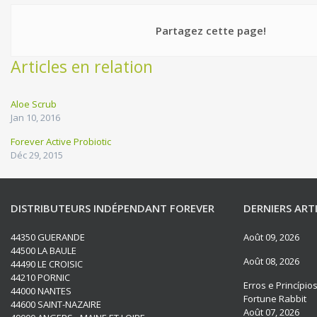
Partagez cette page!
Articles en relation
Aloe Scrub
Jan 10, 2016
Forever Active Probiotic
Déc 29, 2015
DISTRIBUTEURS INDÉPENDANT FOREVER
DERNIERS ART
44350 GUERANDE
Août 09, 2026
44500 LA BAULE
Août 08, 2026
44490 LE CROISIC
44210 PORNIC
Erros e Princípi
44000 NANTES
Fortune Rabbit
44600 SAINT-NAZAIRE
Août 07, 2026