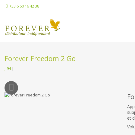
+33 6 60 16 42 38
Forever Freedom 2 Go
94
|
Fo
App
sup
et d
Vol