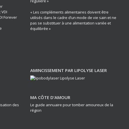
régulière »
er
t VDI
« Les compléments alimentaires doivent être
DI Forever
utilisés dans le cadre d’un mode de vie sain et ne
pas se substituer à une alimentation variée et
e
équilibrée »
AMINCISSEMENT PAR LIPOLYSE LASER
MA CÔTE D’AMOUR
lisation des
Le guide annuaire pour tomber amoureux de la
région