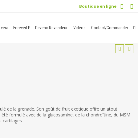
Boutique en ligne
 vera
ForeverLP
Devenir Revendeur
Vidéos
Contact/Commander
lé de la grenade. Son goût de fruit exotique offre un atout
 été formulé avec de la glucosamine, de la chondroïtine, du MSM
 cartilages.