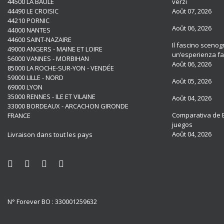
44500 LA BAULE
verzi
44490 LE CROISIC
Août 07, 2026
44210 PORNIC
Août 06, 2026
44000 NANTES
44600 SAINT-NAZAIRE
Il fascino scenogr
49000 ANGERS - MAINE ET LOIRE
un’esperienza fat
56000 VANNES - MORBIHAN
Août 06, 2026
85000 LA ROCHE-SUR-YON - VENDÉE
59000 LILLE - NORD
Août 05, 2026
69000 LYON
35000 RENNES - ILE ET VILAINE
Août 04, 2026
33000 BORDEAUX - ARCACHON GIRONDE
Comparativa de B
FRANCE
juegos
Août 04, 2026
Livraison dans tout les pays
N° Forever BO : 330001259632