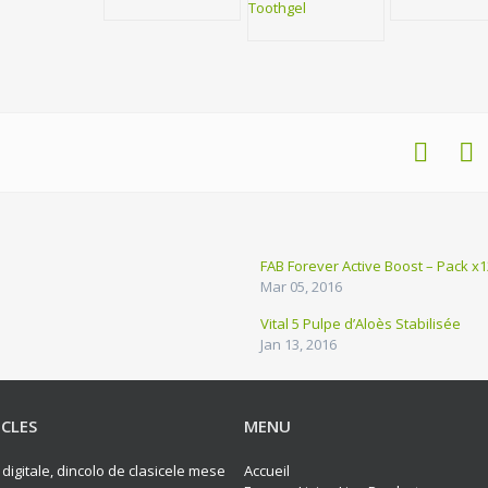
FAB Forever Active Boost – Pack x1
Mar 05, 2016
Vital 5 Pulpe d’Aloès Stabilisée
Jan 13, 2016
ICLES
MENU
 digitale, dincolo de clasicele mese
Accueil