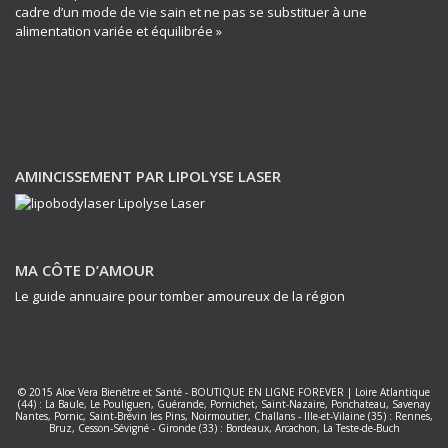
cadre d’un mode de vie sain et ne pas se substituer à une
alimentation variée et équilibrée »
AMINCISSEMENT PAR LIPOLYSE LASER
MA CÔTE D’AMOUR
Le guide annuaire pour tomber amoureux de la région
© 2015
Aloe Vera Bienêtre et Santé
-
BOUTIQUE EN LIGNE FOREVER
|
Loire Atlantique
(44) : La Baule, Le Pouliguen, Guérande, Pornichet, Saint-Nazaire, Ponchateau, Savenay
Nantes
,
Pornic, Saint-Brévin les Pins, Noirmoutier, Challans
-
Ille-et-Vilaine (35) : Rennes,
Bruz, Cesson-Sévigné
-
Gironde (33) : Bordeaux, Arcachon, La Teste-de-Buch