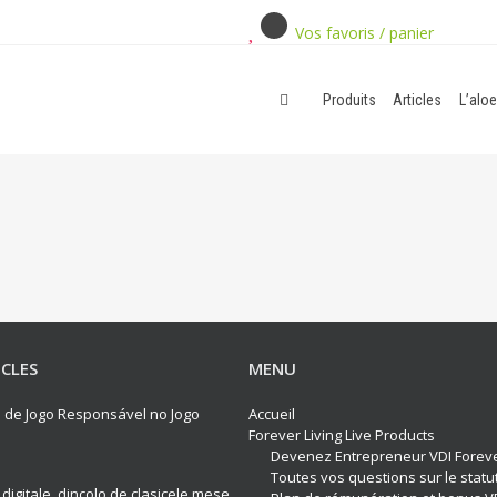
Vos favoris / panier
Produits
Articles
L’aloe
ICLES
MENU
os de Jogo Responsável no Jogo
Accueil
Forever Living Live Products
Devenez Entrepreneur VDI Forev
Toutes vos questions sur le statu
 digitale, dincolo de clasicele mese