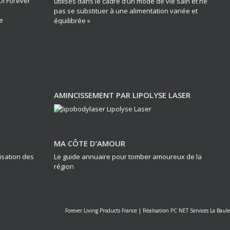
DI Forever
utilisés dans le cadre d’un mode de vie sain et ne
pas se substituer à une alimentation variée et
e
équilibrée »
AMINCISSEMENT PAR LIPOLYSE LASER
MA CÔTE D’AMOUR
lisation des
Le guide annuaire pour tomber amoureux de la
région
Forever Living Products France
|
Réalisation PC NET Services La Baule