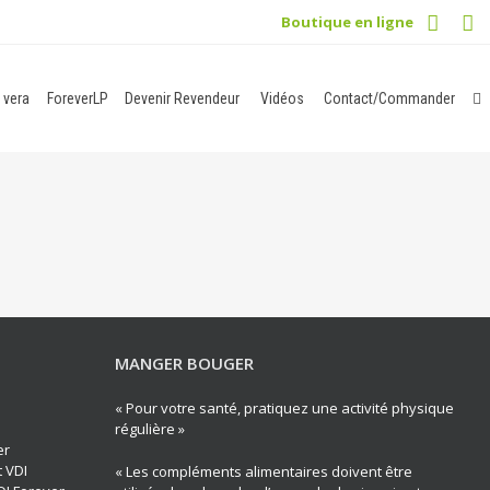
Boutique en ligne
 vera
ForeverLP
Devenir Revendeur
Vidéos
Contact/Commander
MANGER BOUGER
« Pour votre santé, pratiquez une activité physique
régulière »
er
t VDI
« Les compléments alimentaires doivent être