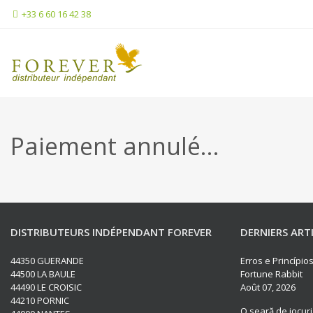
+33 6 60 16 42 38
Paiement annulé…
DISTRIBUTEURS INDÉPENDANT FOREVER
DERNIERS ART
44350 GUERANDE
Erros e Princípi
44500 LA BAULE
Fortune Rabbit
44490 LE CROISIC
Août 07, 2026
44210 PORNIC
O seară de jocuri