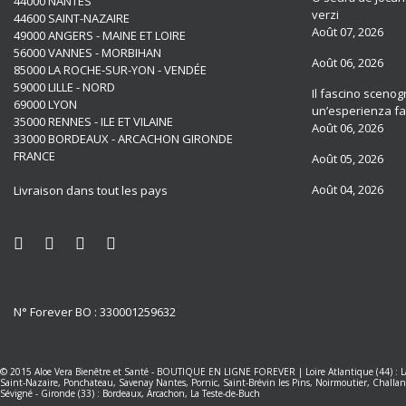
44000 NANTES
verzi
44600 SAINT-NAZAIRE
Août 07, 2026
49000 ANGERS - MAINE ET LOIRE
56000 VANNES - MORBIHAN
Août 06, 2026
85000 LA ROCHE-SUR-YON - VENDÉE
59000 LILLE - NORD
Il fascino scenogr
69000 LYON
un’esperienza fat
35000 RENNES - ILE ET VILAINE
Août 06, 2026
33000 BORDEAUX - ARCACHON GIRONDE
FRANCE
Août 05, 2026
Août 04, 2026
Livraison dans tout les pays
N° Forever BO : 330001259632
© 2015
Aloe Vera Bienêtre et Santé
-
BOUTIQUE EN LIGNE FOREVER
|
Loire Atlantique (44) :
Saint-Nazaire, Ponchateau, Savenay
Nantes
,
Pornic, Saint-Brévin les Pins, Noirmoutier, Challan
Sévigné
-
Gironde (33) : Bordeaux, Arcachon, La Teste-de-Buch