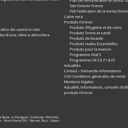
Plan de rémunération et bonus V
Site Forever France
FVD Fédération de la Vente Direct
L’aloe vera
Produits Forever
Produits d’hygiène et de soins
afico dei casinò in rete:
Produits forme et santé
ta di luce, ritmo e atmosfera
Produits de beauté
Produits Huiles Essentielles
Produits pour la maison
Programme Vital 5
Programmes Fit C9, F1 & F2
Actualités
Contact – Demande informations
CGV Conditions générales de vente
Mentions légales
Actualité, Informations, conseils d’uti
produits Forever
 La Baule, Le Pouliguen, Guérande, Pornichet,
s
-
Ille-et-Vilaine (35) : Rennes, Bruz, Cesson-