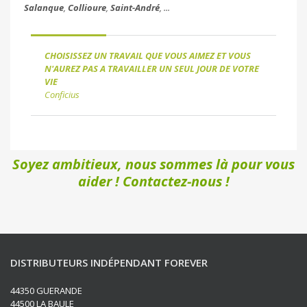
Salanque
,
Collioure
,
Saint-André
, ...
CHOISISSEZ UN TRAVAIL QUE VOUS AIMEZ ET VOUS
N'AUREZ PAS A TRAVAILLER UN SEUL JOUR DE VOTRE
VIE
Conficius
Soyez ambitieux, nous sommes là pour vous
aider ! Contactez-nous !
DISTRIBUTEURS INDÉPENDANT FOREVER
44350 GUERANDE
44500 LA BAULE