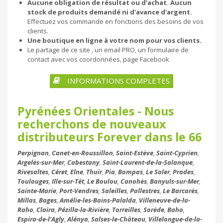
Aucune obligation de résultat ou d’achat. Aucun
stock de produits demandé ni d'avance d'argent.
Effectuez vos commande en fonctions des besoins de vos
clients.
Une boutique en ligne à votre nom pour vos clients.
Le partage de ce site , un email PRO, un formulaire de
contact avec vos coordonnées, page Facebook
INFORMATIONS COMPLETES
Pyrénées Orientales - Nous
recherchons de nouveaux
distributeurs Forever dans le 66
Perpignan
,
Canet-en-Roussillon
,
Saint-Estève
,
Saint-Cyprien
,
Argelès-sur-Mer
,
Cabestany
,
Saint-Laurent-de-la-Salanque
,
Rivesaltes
,
Céret
,
Elne
,
Thuir
,
Pia
,
Bompas
,
Le Soler
,
Prades
,
Toulouges
,
Ille-sur-Têt
,
Le Boulou
,
Canohès
,
Banyuls-sur-Mer
,
Sainte-Marie
,
Port-Vendres
,
Saleilles
,
Pollestres
,
Le Barcarès
,
Millas
,
Bages
,
Amélie-les-Bains-Palalda
,
Villeneuve-de-la-
Raho
,
Claira
,
Pézilla-la-Rivière
,
Torreilles
,
Sorède
,
Baho
,
Espira-de-l'Agly
,
Alénya
,
Salses-le-Château
,
Villelongue-de-la-