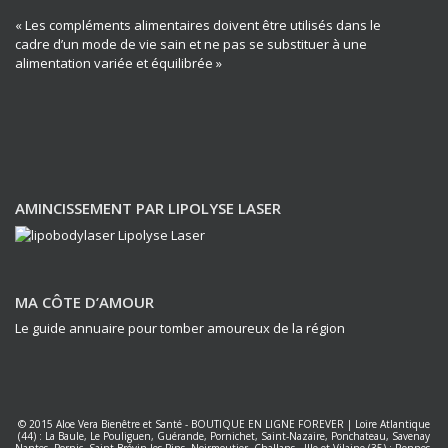
« Les compléments alimentaires doivent être utilisés dans le
cadre d’un mode de vie sain et ne pas se substituer à une
alimentation variée et équilibrée »
AMINCISSEMENT PAR LIPOLYSE LASER
MA CÔTE D’AMOUR
Le guide annuaire pour tomber amoureux de la région
© 2015
Aloe Vera Bienêtre et Santé
-
BOUTIQUE EN LIGNE FOREVER
|
Loire Atlantique
(44) : La Baule, Le Pouliguen, Guérande, Pornichet, Saint-Nazaire, Ponchateau, Savenay