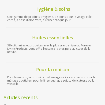
Hygiène & soins
Une gamme de produits d’hygiène, de soins pour le visage et le
corps, à base d’Aloe Vera, à utiliser chaque jour.
Huiles essentielles
Sélectionnées et produites avec la plus grande rigueur, Forever
Living Products, vous offre l’essence la plus pure au cœur de la
nature.
Pour la maison
Pour la maison, le produit « multi-usages » à avoir chez soi pour le
ménage quotidien, pour le linge quel que soit sa délicatesse ou la
vaisselle.
Articles récents