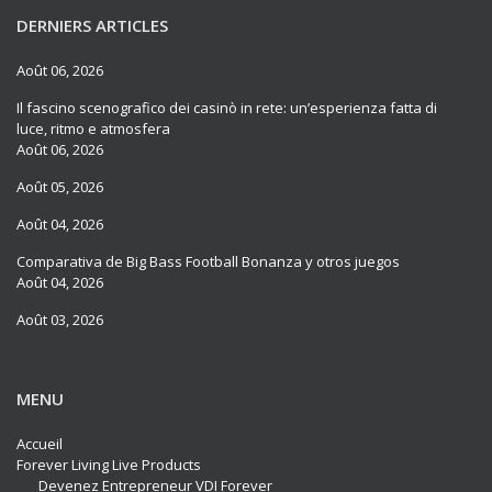
DERNIERS ARTICLES
Août 06, 2026
Il fascino scenografico dei casinò in rete: un’esperienza fatta di
luce, ritmo e atmosfera
Août 06, 2026
Août 05, 2026
Août 04, 2026
Comparativa de Big Bass Football Bonanza y otros juegos
Août 04, 2026
Août 03, 2026
MENU
Accueil
Forever Living Live Products
Devenez Entrepreneur VDI Forever