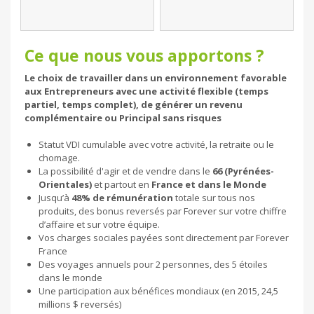
Ce que nous vous apportons ?
Le choix de travailler dans un environnement favorable
aux Entrepreneurs avec une activité flexible (temps
partiel, temps complet), de générer un revenu
complémentaire ou Principal sans risques
Statut VDI cumulable avec votre activité, la retraite ou le
chomage.
La possibilité d'agir et de vendre dans le
66 (Pyrénées-
Orientales)
et partout en
France et dans le Monde
Jusqu’à
48% de rémunération
totale sur tous nos
produits, des bonus reversés par Forever sur votre chiffre
d’affaire et sur votre équipe.
Vos charges sociales payées sont directement par Forever
France
Des voyages annuels pour 2 personnes, des 5 étoiles
dans le monde
Une participation aux bénéfices mondiaux (en 2015, 24,5
millions $ reversés)