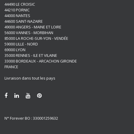
44490 LE CROISIC
44210 PORNIC
44000 NANTES
44600 SAINT-NAZAIRE
49000 ANGERS - MAINE ET LOIRE
56000 VANNES - MORBIHAN
85000 LA ROCHE-SUR-YON - VENDÉE
59000 LILLE - NORD
69000 LYON
35000 RENNES - ILE ET VILAINE
33000 BORDEAUX - ARCACHON GIRONDE
FRANCE
Livraison dans tout les pays
N° Forever BO : 330001259632