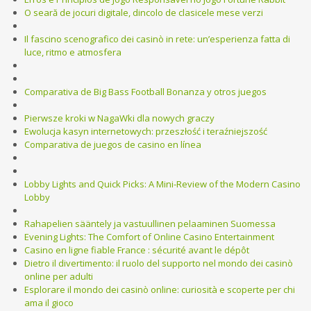
O seară de jocuri digitale, dincolo de clasicele mese verzi
Il fascino scenografico dei casinò in rete: un’esperienza fatta di
luce, ritmo e atmosfera
Comparativa de Big Bass Football Bonanza y otros juegos
Pierwsze kroki w NagaWki dla nowych graczy
Ewolucja kasyn internetowych: przeszłość i teraźniejszość
Comparativa de juegos de casino en línea
Lobby Lights and Quick Picks: A Mini-Review of the Modern Casino
Lobby
Rahapelien sääntely ja vastuullinen pelaaminen Suomessa
Evening Lights: The Comfort of Online Casino Entertainment
Casino en ligne fiable France : sécurité avant le dépôt
Dietro il divertimento: il ruolo del supporto nel mondo dei casinò
online per adulti
Esplorare il mondo dei casinò online: curiosità e scoperte per chi
ama il gioco