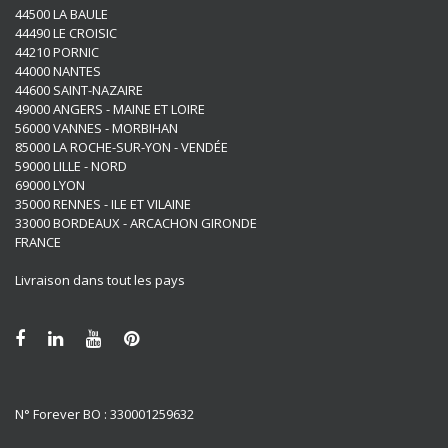
44500 LA BAULE
44490 LE CROISIC
44210 PORNIC
44000 NANTES
44600 SAINT-NAZAIRE
49000 ANGERS - MAINE ET LOIRE
56000 VANNES - MORBIHAN
85000 LA ROCHE-SUR-YON - VENDÉE
59000 LILLE - NORD
69000 LYON
35000 RENNES - ILE ET VILAINE
33000 BORDEAUX - ARCACHON GIRONDE
FRANCE
Livraison dans tout les pays
N° Forever BO : 330001259632