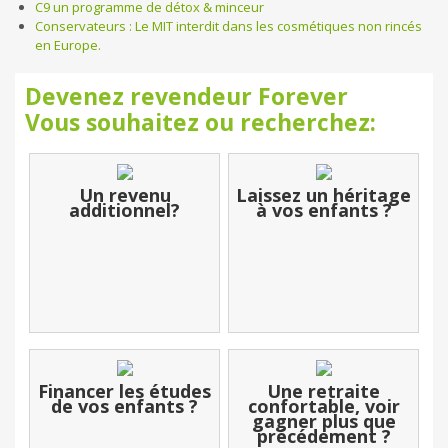
C9 un programme de détox & minceur
Conservateurs : Le MIT interdit dans les cosmétiques non rincés
en Europe.
Devenez revendeur Forever
Vous souhaitez ou recherchez:
Un revenu
Laissez un héritage
additionnel?
à vos enfants ?
Financer les études
Une retraite
de vos enfants ?
confortable, voir
gagner plus que
précédement ?