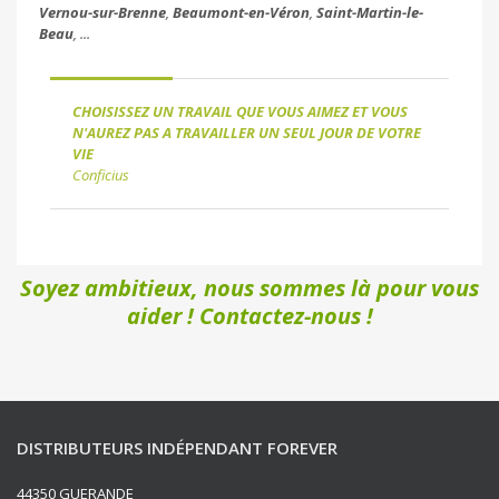
Vernou-sur-Brenne
,
Beaumont-en-Véron
,
Saint-Martin-le-
Beau
, ...
CHOISISSEZ UN TRAVAIL QUE VOUS AIMEZ ET VOUS
N'AUREZ PAS A TRAVAILLER UN SEUL JOUR DE VOTRE
VIE
Conficius
Soyez ambitieux, nous sommes là pour vous
aider ! Contactez-nous !
DISTRIBUTEURS INDÉPENDANT FOREVER
44350 GUERANDE