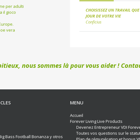
ine per adulti
CHOISISSEZ UN TRAVAIL QUE
 il gioco
JOUR DE VOTRE VIE
Conficius
Europe.
aloe vera
itieux, nous sommes là pour vous aider ! Contac
ICLES
MENU
Accueil
Forever Living Live Products
Devenez Entrepreneur VDI Forev
Toutes vos questions sur le statu
ig Bass Football Bonanza y otros
Plan de rémunération et bonus V