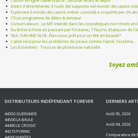
Casino en ligne fiable France : sécurité avant le dépôt
Dietro il divertimento: il ruolo del supporto nel mondo dei casinò onl
Esplorare il mondo dei casinò online: curiosità e scoperte per chi ama
C9 un programme de détox & minceur
Conservateurs : Le MIT interdit dans les cosmétiques non rincés en 
Du Brésil à l’Asie en passant par l’Océanie, 7 façons d’(ab)user de l’
SEA, SUN AND ALOE. Êtes-vous prêt pour un été en beauté?
L'aloe vera pour les problèmes de peaux comme l'acné, l'eczéma...
Les Essentiels - Trousse de pharmacie naturelle
Soyez amb
DISTRIBUTEURS INDÉPENDANT FOREVER
DERNIERS ART
44350 GUERANDE
Août 05, 2026
44500 LA BAULE
Août 04, 2026
44490 LE CROISIC
44210 PORNIC
Comparativa de B
44000 NANTES