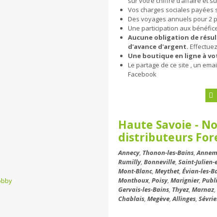
sur votre chiffre d’affaire et s
Vos charges sociales payées 
Des voyages annuels pour 2 p
Une participation aux bénéfice
Aucune obligation de résul
d'avance d'argent.
Effectuez
Une boutique en ligne à vo
Le partage de ce site , un em
Facebook
Haute Savoie - N
distributeurs For
Annecy
,
Thonon-les-Bains
,
Annem
Rumilly
,
Bonneville
,
Saint-Julien
Mont-Blanc
,
Meythet
,
Évian-les-B
Monthoux
,
Poisy
,
Marignier
,
Publ
obby
Gervais-les-Bains
,
Thyez
,
Marnaz
Chablais
,
Megève
,
Allinges
,
Sévrie