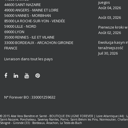
juegos
44600 SAINT-NAZAIRE
Août 04, 2026
49000 ANGERS - MAINE ET LOIRE
56000 VANNES - MORBIHAN
Août 03, 2026
85000 LA ROCHE-SUR-YON - VENDÉE
59000 LILLE - NORD
Pierwsze kroki w
69000 LYON
Août 02, 2026
35000 RENNES - ILE ET VILAINE
Ewolucja kasyn i
33000 BORDEAUX - ARCACHON GIRONDE
teraźniejszość
FRANCE
Juil 30, 2026
Livraison dans tout les pays
N° Forever BO : 330001259632
© 2015
Aloe Vera Bienêtre et Santé
-
BOUTIQUE EN LIGNE FOREVER
|
Loire Atlantique (44) :
Saint-Nazaire, Ponchateau, Savenay
Nantes
,
Pornic, Saint-Brévin les Pins, Noirmoutier, Challan
Sévigné
-
Gironde (33) : Bordeaux, Arcachon, La Teste-de-Buch