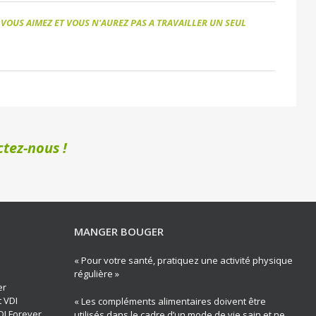
 VOUS AIMEZ ET VOUS N'AUREZ PAS A TRAVAILLER UN SEUL
tez-nous !
MANGER BOUGER
« Pour votre santé, pratiquez une activité physique
régulière »
er
t VDI
« Les compléments alimentaires doivent être
DI Forever
utilisés dans le cadre d’un mode de vie sain et ne