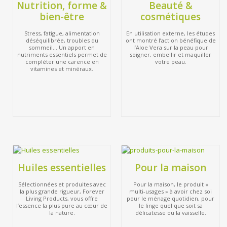
Nutrition, forme &
Beauté &
bien-être
cosmétiques
Stress, fatigue, alimentation
En utilisation externe, les études
déséquilibrée, troubles du
ont montré l’action bénéfique de
sommeil… Un apport en
l’Aloe Vera sur la peau pour
nutriments essentiels permet de
soigner, embellir et maquiller
compléter une carence en
votre peau.
vitamines et minéraux.
Huiles essentielles
Pour la maison
Sélectionnées et produites avec
Pour la maison, le produit «
la plus grande rigueur, Forever
multi-usages » à avoir chez soi
Living Products, vous offre
pour le ménage quotidien, pour
l’essence la plus pure au cœur de
le linge quel que soit sa
la nature.
délicatesse ou la vaisselle.