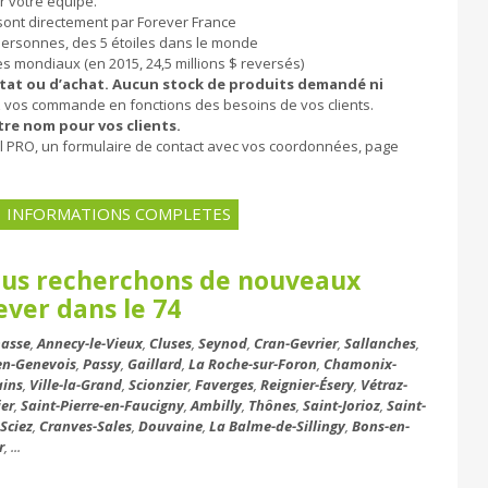
ur votre équipe.
sont directement par Forever France
ersonnes, des 5 étoiles dans le monde
s mondiaux (en 2015, 24,5 millions $ reversés)
tat ou d’achat. Aucun stock de produits demandé ni
 vos commande en fonctions des besoins de vos clients.
tre nom pour vos clients.
ail PRO, un formulaire de contact avec vos coordonnées, page
INFORMATIONS COMPLETES
ous recherchons de nouveaux
ever dans le 74
asse
,
Annecy-le-Vieux
,
Cluses
,
Seynod
,
Cran-Gevrier
,
Sallanches
,
-en-Genevois
,
Passy
,
Gaillard
,
La Roche-sur-Foron
,
Chamonix-
ains
,
Ville-la-Grand
,
Scionzier
,
Faverges
,
Reignier-Ésery
,
Vétraz-
ier
,
Saint-Pierre-en-Faucigny
,
Ambilly
,
Thônes
,
Saint-Jorioz
,
Saint-
,
Sciez
,
Cranves-Sales
,
Douvaine
,
La Balme-de-Sillingy
,
Bons-en-
r
, ...