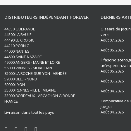
DISTRIBUTEURS INDÉPENDANT FOREVER
DERNIERS ART
44350 GUERANDE
O seară de jocuri
44500 LA BAULE
verzi
44490 LE CROISIC
Août 07, 2026
44210 PORNIC
Août 06, 2026
44000 NANTES
44600 SAINT-NAZAIRE
Il fascino scenogr
49000 ANGERS - MAINE ET LOIRE
un’esperienza fat
56000 VANNES - MORBIHAN
Août 06, 2026
85000 LA ROCHE-SUR-YON - VENDÉE
59000 LILLE - NORD
Août 05, 2026
69000 LYON
35000 RENNES - ILE ET VILAINE
Août 04, 2026
33000 BORDEAUX - ARCACHON GIRONDE
Comparativa de B
FRANCE
juegos
Août 04, 2026
Livraison dans tout les pays