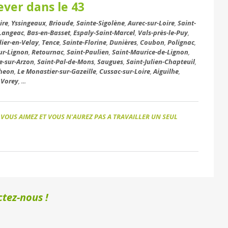
ever dans le 43
ire
,
Yssingeaux
,
Brioude
,
Sainte-Sigolène
,
Aurec-sur-Loire
,
Saint-
Langeac
,
Bas-en-Basset
,
Espaly-Saint-Marcel
,
Vals-près-le-Puy
,
dier-en-Velay
,
Tence
,
Sainte-Florine
,
Dunières
,
Coubon
,
Polignac
,
ur-Lignon
,
Retournac
,
Saint-Paulien
,
Saint-Maurice-de-Lignon
,
-sur-Arzon
,
Saint-Pal-de-Mons
,
Saugues
,
Saint-Julien-Chapteuil
,
heon
,
Le Monastier-sur-Gazeille
,
Cussac-sur-Loire
,
Aiguilhe
,
,
Vorey
, ...
 VOUS AIMEZ ET VOUS N'AUREZ PAS A TRAVAILLER UN SEUL
tez-nous !