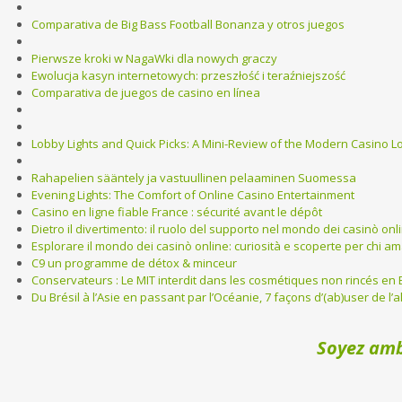
Comparativa de Big Bass Football Bonanza y otros juegos
Pierwsze kroki w NagaWki dla nowych graczy
Ewolucja kasyn internetowych: przeszłość i teraźniejszość
Comparativa de juegos de casino en línea
Lobby Lights and Quick Picks: A Mini-Review of the Modern Casino L
Rahapelien sääntely ja vastuullinen pelaaminen Suomessa
Evening Lights: The Comfort of Online Casino Entertainment
Casino en ligne fiable France : sécurité avant le dépôt
Dietro il divertimento: il ruolo del supporto nel mondo dei casinò onl
Esplorare il mondo dei casinò online: curiosità e scoperte per chi ama
C9 un programme de détox & minceur
Conservateurs : Le MIT interdit dans les cosmétiques non rincés en 
Du Brésil à l’Asie en passant par l’Océanie, 7 façons d’(ab)user de l’
Soyez amb