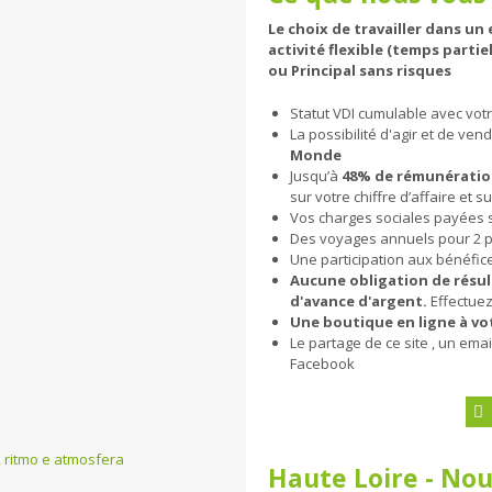
Le choix de travailler dans u
activité flexible (temps part
ou Principal sans risques
Statut VDI cumulable avec votre
La possibilité d'agir et de ven
Monde
Jusqu’à
48% de rémunérati
sur votre chiffre d’affaire et s
Vos charges sociales payées 
Des voyages annuels pour 2 p
Une participation aux bénéfice
Aucune obligation de résul
d'avance d'argent.
Effectuez
Une boutique en ligne à vo
Le partage de ce site , un em
Facebook
e, ritmo e atmosfera
Haute Loire - No