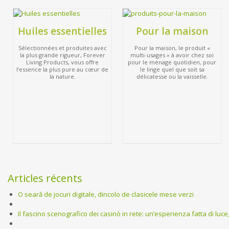
Huiles essentielles
Pour la maison
Sélectionnées et produites avec
Pour la maison, le produit «
la plus grande rigueur, Forever
multi-usages » à avoir chez soi
Living Products, vous offre
pour le ménage quotidien, pour
l’essence la plus pure au cœur de
le linge quel que soit sa
la nature.
délicatesse ou la vaisselle.
Articles récents
O seară de jocuri digitale, dincolo de clasicele mese verzi
Il fascino scenografico dei casinò in rete: un’esperienza fatta di luc