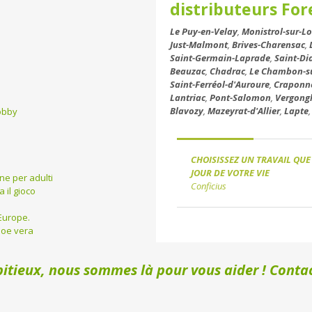
distributeurs For
Le Puy-en-Velay
,
Monistrol-sur-Lo
Just-Malmont
,
Brives-Charensac
,
Saint-Germain-Laprade
,
Saint-Di
Beauzac
,
Chadrac
,
Le Chambon-s
Saint-Ferréol-d'Auroure
,
Craponne
Lantriac
,
Pont-Salomon
,
Vergong
Blavozy
,
Mazeyrat-d'Allier
,
Lapte
obby
CHOISISSEZ UN TRAVAIL QUE
JOUR DE VOTRE VIE
ine per adulti
Conficius
 il gioco
Europe.
aloe vera
itieux, nous sommes là pour vous aider ! Contac