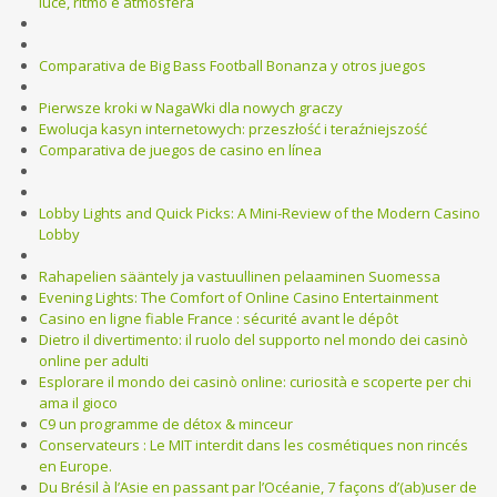
luce, ritmo e atmosfera
Comparativa de Big Bass Football Bonanza y otros juegos
Pierwsze kroki w NagaWki dla nowych graczy
Ewolucja kasyn internetowych: przeszłość i teraźniejszość
Comparativa de juegos de casino en línea
Lobby Lights and Quick Picks: A Mini-Review of the Modern Casino
Lobby
Rahapelien sääntely ja vastuullinen pelaaminen Suomessa
Evening Lights: The Comfort of Online Casino Entertainment
Casino en ligne fiable France : sécurité avant le dépôt
Dietro il divertimento: il ruolo del supporto nel mondo dei casinò
online per adulti
Esplorare il mondo dei casinò online: curiosità e scoperte per chi
ama il gioco
C9 un programme de détox & minceur
Conservateurs : Le MIT interdit dans les cosmétiques non rincés
en Europe.
Du Brésil à l’Asie en passant par l’Océanie, 7 façons d’(ab)user de