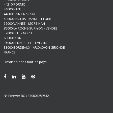
44210 PORNIC
44000 NANTES
44600 SAINT-NAZAIRE
49000 ANGERS - MAINE ET LOIRE
56000 VANNES - MORBIHAN
85000 LA ROCHE-SUR-YON - VENDÉE
59000 LILLE - NORD
69000 LYON
35000 RENNES - ILE ET VILAINE
33000 BORDEAUX - ARCACHON GIRONDE
FRANCE
Livraison dans tout les pays
N° Forever BO : 330001259632