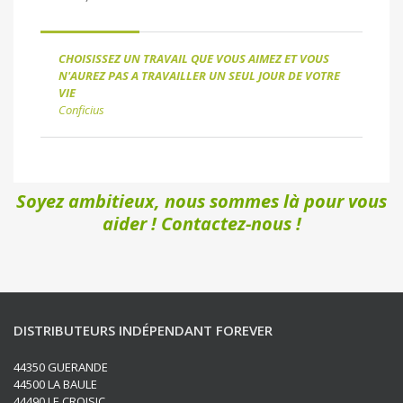
CHOISISSEZ UN TRAVAIL QUE VOUS AIMEZ ET VOUS
N'AUREZ PAS A TRAVAILLER UN SEUL JOUR DE VOTRE
VIE
Conficius
Soyez ambitieux, nous sommes là pour vous
aider ! Contactez-nous !
DISTRIBUTEURS INDÉPENDANT FOREVER
44350 GUERANDE
44500 LA BAULE
44490 LE CROISIC