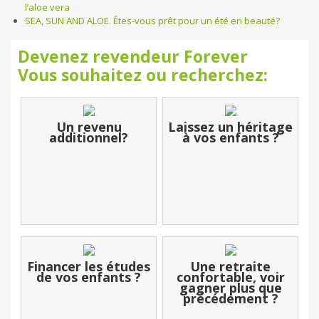
l’aloe vera
SEA, SUN AND ALOE. Êtes-vous prêt pour un été en beauté?
Devenez revendeur Forever
Vous souhaitez ou recherchez:
Un revenu
Laissez un héritage
additionnel?
à vos enfants ?
Financer les études
Une retraite
de vos enfants ?
confortable, voir
gagner plus que
précédement ?