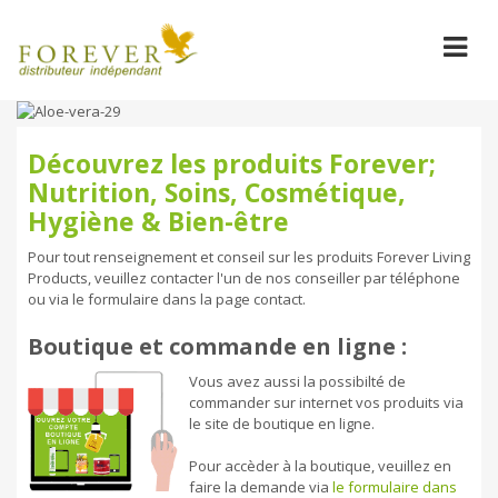
Découvrez les produits Forever;
Nutrition, Soins, Cosmétique,
Hygiène & Bien-être
Pour tout renseignement et conseil sur les produits Forever Living
Products, veuillez contacter l'un de nos conseiller par téléphone
ou via le formulaire dans la page contact.
Boutique et commande en ligne :
Vous avez aussi la possibilté de
commander sur internet vos produits via
le site de boutique en ligne.
Pour accèder à la boutique, veuillez en
faire la demande via
le formulaire dans