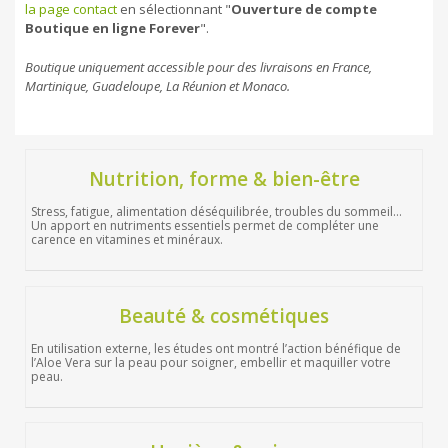
la page contact
en sélectionnant "
Ouverture de compte
Boutique en ligne Forever
".
Boutique uniquement accessible pour des livraisons en France,
Martinique, Guadeloupe, La Réunion et Monaco.
Nutrition, forme & bien-être
Stress, fatigue, alimentation déséquilibrée, troubles du sommeil…
Un apport en nutriments essentiels permet de compléter une
carence en vitamines et minéraux.
Beauté & cosmétiques
En utilisation externe, les études ont montré l’action bénéfique de
l’Aloe Vera sur la peau pour soigner, embellir et maquiller votre
peau.