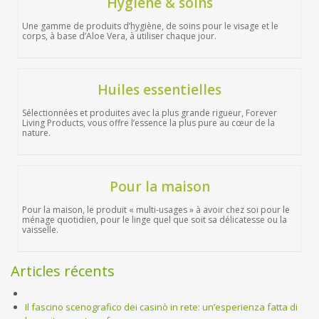
Hygiène & soins
Une gamme de produits d’hygiène, de soins pour le visage et le
corps, à base d’Aloe Vera, à utiliser chaque jour.
Huiles essentielles
Sélectionnées et produites avec la plus grande rigueur, Forever
Living Products, vous offre l’essence la plus pure au cœur de la
nature.
Pour la maison
Pour la maison, le produit « multi-usages » à avoir chez soi pour le
ménage quotidien, pour le linge quel que soit sa délicatesse ou la
vaisselle.
Articles récents
Il fascino scenografico dei casinò in rete: un’esperienza fatta di