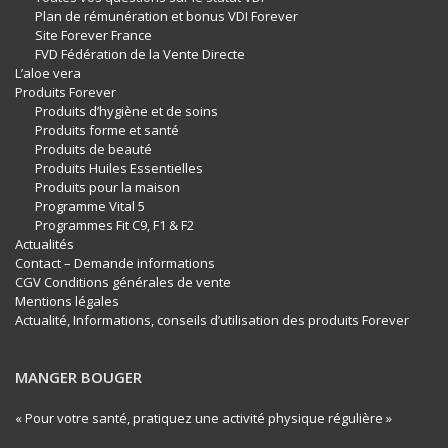
Plan de rémunération et bonus VDI Forever
Site Forever France
FVD Fédération de la Vente Directe
L’aloe vera
Produits Forever
Produits d’hygiène et de soins
Produits forme et santé
Produits de beauté
Produits Huiles Essentielles
Produits pour la maison
Programme Vital 5
Programmes Fit C9, F1 & F2
Actualités
Contact – Demande informations
CGV Conditions générales de vente
Mentions légales
Actualité, Informations, conseils d’utilisation des produits Forever
MANGER BOUGER
« Pour votre santé, pratiquez une activité physique régulière »