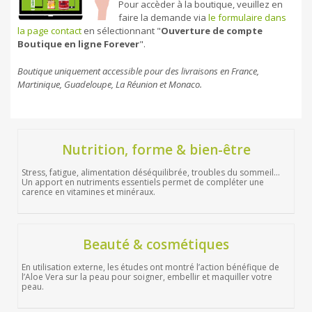
Pour accèder à la boutique, veuillez en
faire la demande via
le formulaire dans
la page contact
en sélectionnant "
Ouverture de compte
Boutique en ligne Forever
".
Boutique uniquement accessible pour des livraisons en France,
Martinique, Guadeloupe, La Réunion et Monaco.
Nutrition, forme & bien-être
Stress, fatigue, alimentation déséquilibrée, troubles du sommeil…
Un apport en nutriments essentiels permet de compléter une
carence en vitamines et minéraux.
Beauté & cosmétiques
En utilisation externe, les études ont montré l’action bénéfique de
l’Aloe Vera sur la peau pour soigner, embellir et maquiller votre
peau.