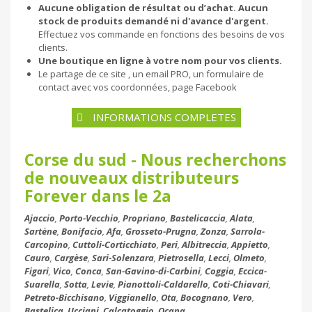
Aucune obligation de résultat ou d’achat. Aucun
stock de produits demandé ni d'avance d'argent.
Effectuez vos commande en fonctions des besoins de vos
clients.
Une boutique en ligne à votre nom pour vos clients.
Le partage de ce site , un email PRO, un formulaire de
contact avec vos coordonnées, page Facebook
INFORMATIONS COMPLETES
Corse du sud - Nous recherchons
de nouveaux distributeurs
Forever dans le 2a
Ajaccio
,
Porto-Vecchio
,
Propriano
,
Bastelicaccia
,
Alata
,
Sartène
,
Bonifacio
,
Afa
,
Grosseto-Prugna
,
Zonza
,
Sarrola-
Carcopino
,
Cuttoli-Corticchiato
,
Peri
,
Albitreccia
,
Appietto
,
Cauro
,
Cargèse
,
Sari-Solenzara
,
Pietrosella
,
Lecci
,
Olmeto
,
Figari
,
Vico
,
Conca
,
San-Gavino-di-Carbini
,
Coggia
,
Eccica-
Suarella
,
Sotta
,
Levie
,
Pianottoli-Caldarello
,
Coti-Chiavari
,
Petreto-Bicchisano
,
Viggianello
,
Ota
,
Bocognano
,
Vero
,
Bastelica
,
Ucciani
,
Calcatoggio
,
Ocana
, ...