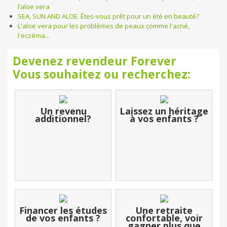
l’aloe vera
SEA, SUN AND ALOE. Êtes-vous prêt pour un été en beauté?
L'aloe vera pour les problèmes de peaux comme l'acné,
l'eczéma...
Devenez revendeur Forever
Vous souhaitez ou recherchez:
Un revenu
Laissez un héritage
additionnel?
à vos enfants ?
Financer les études
Une retraite
de vos enfants ?
confortable, voir
gagner plus que