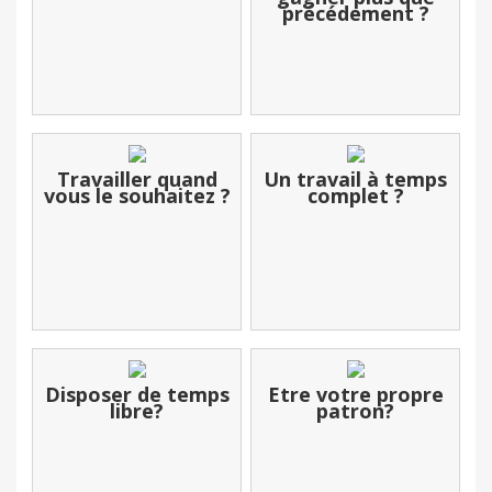
précédement ?
Travailler quand
Un travail à temps
vous le souhaitez ?
complet ?
Disposer de temps
Etre votre propre
libre?
patron?