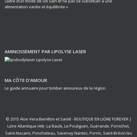
cadre d’un mode de vie sain et ne pas se substituer à une
alimentation variée et équilibrée »
AMINCISSEMENT PAR LIPOLYSE LASER
MA CÔTE D’AMOUR
Le guide annuaire pour tomber amoureux de la région
© 2015
Aloe Vera Bienêtre et Santé
-
BOUTIQUE EN LIGNE FOREVER
|
Loire Atlantique (44) : La Baule, Le Pouliguen, Guérande, Pornichet,
Saint-Nazaire, Ponchateau, Savenay
Nantes
,
Pornic, Saint-Brévin les