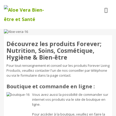
Découvrez les produits Forever;
Nutrition, Soins, Cosmétique,
Hygiène & Bien-être
Pour tout renseignement et conseil sur les produits Forever Living
Products, veuillez contacter l'un de nos conseiller par téléphone
ou via le formulaire dans la page contact.
Boutique et commande en ligne :
Vous avez aussi la possibilté de commander sur
internet vos produits via le site de boutique en
ligne.
Pour accèder à la boutique, veuillez en faire la