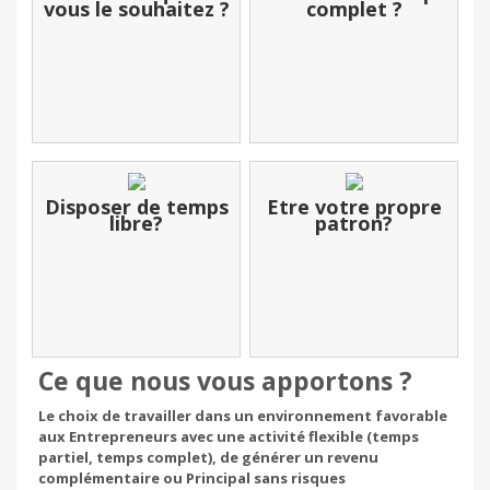
vous le souhaitez ?
complet ?
Disposer de temps
Etre votre propre
libre?
patron?
Ce que nous vous apportons ?
Le choix de travailler dans un environnement favorable
aux Entrepreneurs avec une activité flexible (temps
partiel, temps complet), de générer un revenu
complémentaire ou Principal sans risques