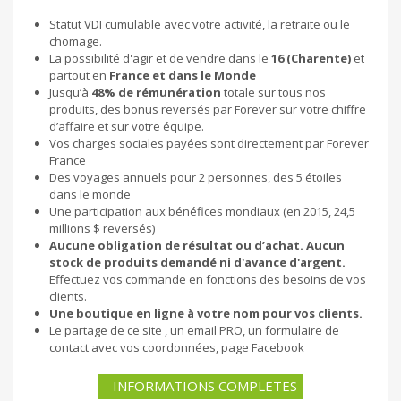
Statut VDI cumulable avec votre activité, la retraite ou le
chomage.
La possibilité d'agir et de vendre dans le
16 (Charente)
et
partout en
France et dans le Monde
Jusqu’à
48% de rémunération
totale sur tous nos
produits, des bonus reversés par Forever sur votre chiffre
d’affaire et sur votre équipe.
Vos charges sociales payées sont directement par Forever
France
Des voyages annuels pour 2 personnes, des 5 étoiles
dans le monde
Une participation aux bénéfices mondiaux (en 2015, 24,5
millions $ reversés)
Aucune obligation de résultat ou d’achat. Aucun
stock de produits demandé ni d'avance d'argent.
Effectuez vos commande en fonctions des besoins de vos
clients.
Une boutique en ligne à votre nom pour vos clients.
Le partage de ce site , un email PRO, un formulaire de
contact avec vos coordonnées, page Facebook
INFORMATIONS COMPLETES