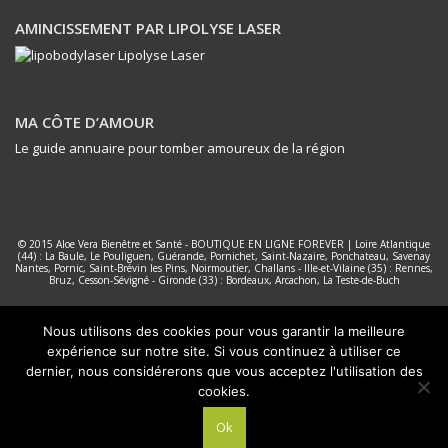
AMINCISSEMENT PAR LIPOLYSE LASER
MA CÔTE D’AMOUR
Le guide annuaire pour tomber amoureux de la région
© 2015
Aloe Vera Bienêtre et Santé
-
BOUTIQUE EN LIGNE FOREVER
|
Loire Atlantique
(44) : La Baule, Le Pouliguen, Guérande, Pornichet, Saint-Nazaire, Ponchateau, Savenay
Nantes
,
Pornic, Saint-Brévin les Pins, Noirmoutier, Challans
-
Ille-et-Vilaine (35) : Rennes,
Bruz, Cesson-Sévigné
-
Gironde (33) : Bordeaux, Arcachon, La Teste-de-Buch
Forever Living Products France
|
Réalisation PC NET Services La Baule
Nous utilisons des cookies pour vous garantir la meilleure
expérience sur notre site. Si vous continuez à utiliser ce
dernier, nous considérerons que vous acceptez l'utilisation des
cookies.
Ok