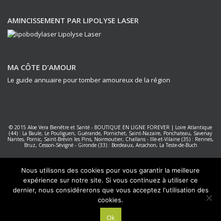
AMINCISSEMENT PAR LIPOLYSE LASER
MA CÔTE D’AMOUR
Le guide annuaire pour tomber amoureux de la région
© 2015
Aloe Vera Bienêtre et Santé
-
BOUTIQUE EN LIGNE FOREVER
|
Loire Atlantique
(44) : La Baule, Le Pouliguen, Guérande, Pornichet, Saint-Nazaire, Ponchateau, Savenay
Nantes
,
Pornic, Saint-Brévin les Pins, Noirmoutier, Challans
-
Ille-et-Vilaine (35) : Rennes,
Bruz, Cesson-Sévigné
-
Gironde (33) : Bordeaux, Arcachon, La Teste-de-Buch
Forever Living Products France
|
Réalisation PC NET Services La Baule
Nous utilisons des cookies pour vous garantir la meilleure
expérience sur notre site. Si vous continuez à utiliser ce
dernier, nous considérerons que vous acceptez l'utilisation des
cookies.
Ok